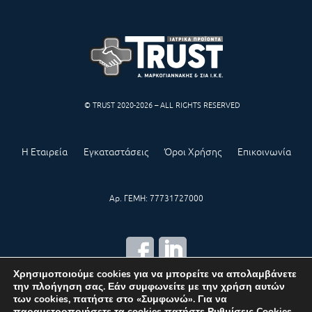
© TRUST 2020-2026 – ALL RIGHTS RESERVED
Η Εταιρεία
Εγκαταστάσεις
Όροι Χρήσης
Επικοινωνία
Αρ. ΓΕΜΗ: 77731727000
Χρησιμοποιούμε cookies για να μπορείτε να απολαμβάνετε
την πλοήγηση σας. Εάν συμφωνείτε με την χρήση αυτών
CREATED BY
IWORX
των cookies, πατήστε στο «Συμφωνώ». Για να
παραμετροποιήσετε τα cookies πατήστε
Ρυθμίσεις Cookies
.