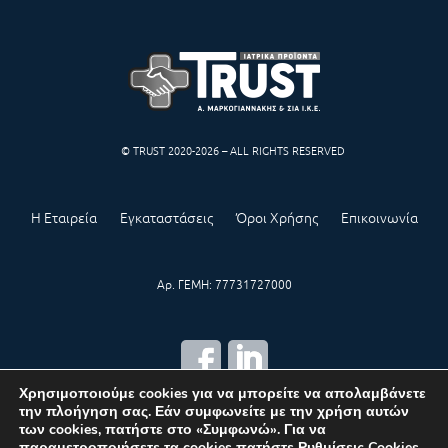
© TRUST 2020-2026 – ALL RIGHTS RESERVED
Η Εταιρεία
Εγκαταστάσεις
Όροι Χρήσης
Επικοινωνία
Αρ. ΓΕΜΗ: 77731727000
Χρησιμοποιούμε cookies για να μπορείτε να απολαμβάνετε
την πλοήγηση σας. Εάν συμφωνείτε με την χρήση αυτών
CREATED BY
IWORX
των cookies, πατήστε στο «Συμφωνώ». Για να
παραμετροποιήσετε τα cookies πατήστε
Ρυθμίσεις Cookies
.