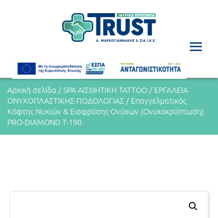
Αρχική σελίδα
/
SPA ΑΙΣΘΗΤΙΚΗ TATΤOO
/
ΕΡΓΑΛΕΙΑ
ΟΝΥΧΟΠΛΑΣΤΙΚΗΣ-ΠΟΔΟΛΟΓΙΑΣ
/ Επαγγελματικός
Κόφτης Νυχιών & Εισφρύσης Ονύχων (Ονυχοκρύπτωση)
PRO-DIAMOND T-190