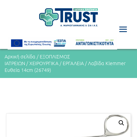
Αρχική σελίδα
/
ΕΞΟΠΛΙΣΜΟΣ
ΙΑΤΡΕΙΩΝ
/
ΧΕΙΡΟΥΡΓΙΚΑ
/
ΕΡΓΑΛΕΙΑ
/ Λαβίδα Klemmer
Ευθεία 14cm (26749)