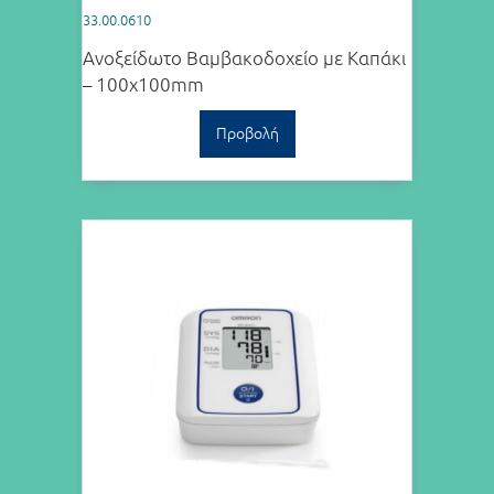
33.00.0610
Ανοξείδωτο Βαμβακοδοχείο με Καπάκι
– 100x100mm
Προβολή