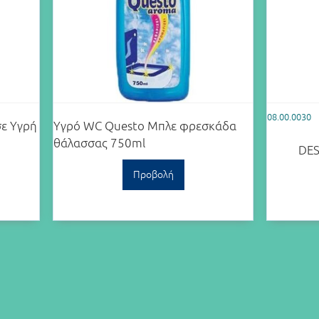
08.00.0030
σε Υγρή
Υγρό WC Questo Μπλε φρεσκάδα
θάλασσας 750ml
DES
Προβολή