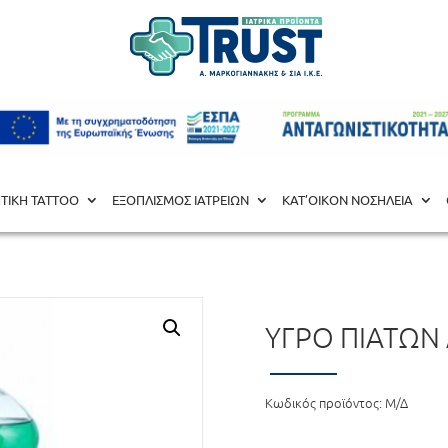
 ΑΠΟΛΥΜΑΝΣΗ
/ Υγρό Πιάτων Λεμόνι, Questo
ΗΤΙΚΗ TATΤOO
ΕΞΟΠΛΙΣΜΟΣ ΙΑΤΡΕΙΩΝ
ΚΑΤ’ΟΙΚΟΝ ΝΟΣΗΛΕΙΑ
ΥΓΡΌ ΠΙΆΤΩΝ
Κωδικός προϊόντος:
Μ/Δ