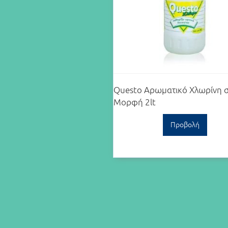
Questo Αρωματικό Χλωρίνη 
Μορφή 2lt
Προβολή