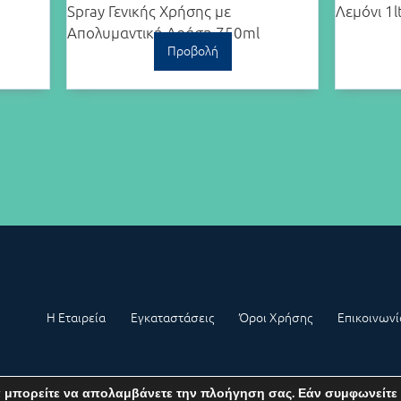
Spray Γενικής Χρήσης με
Λεμόνι 1lt
Απολυμαντική Δράση 750ml
Προβολή
Η Εταιρεία
Εγκαταστάσεις
Όροι Χρήσης
Επικοινωνί
Αρ. ΓΕΜΗ: 77731727000
α μπορείτε να απολαμβάνετε την πλοήγηση σας. Εάν συμφωνείτε