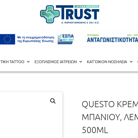
 ΑΠΟΛΥΜΑΝΣΗ
/ Questo κρέμα καθαρισμού μπάνιου, λεμόνι Cle
ΗΤΙΚΗ TATΤOO
ΕΞΟΠΛΙΣΜΟΣ ΙΑΤΡΕΙΩΝ
ΚΑΤ’ΟΙΚΟΝ ΝΟΣΗΛΕΙΑ
QUESTO ΚΡΈ
ΜΠΆΝΙΟΥ, ΛΕ
500ML