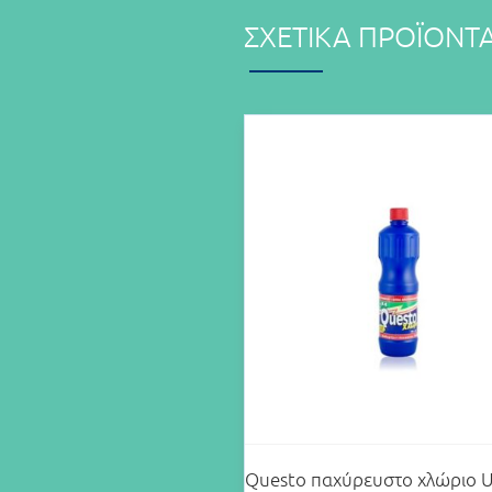
ΣΧΕΤΙΚΆ ΠΡΟΪΌΝΤ
Questo παχύρευστο χλώριο U