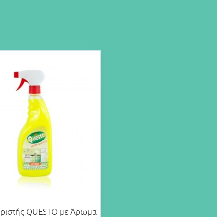
ριστής QUESTO με Άρωμα