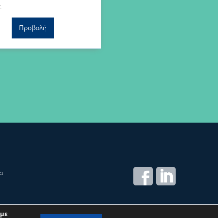
.
Προβολή
α
CREATED BY
IWORX
 με