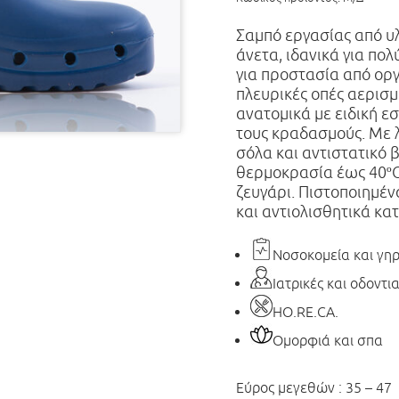
Σαμπό εργασίας από υλ
άνετα, ιδανικά για πο
για προστασία από οργ
πλευρικές οπές αερισμ
ανατομικά με ειδική 
τους κραδασμούς. Με 
σόλα και αντιστατικό 
θερμοκρασία έως 40ºC
ζευγάρι. Πιστοποιημέν
και αντιολισθητικά κατ
Νοσοκομεία και γη
Ιατρικές και οδοντια
HO.RE.CA.
Ομορφιά και σπα
Εύρος μεγεθών :
35 – 47