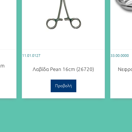
11.01.0127
33.00.0000
cm
Λαβίδα Pean 16cm (26720)
Νεφρο
Προβολή